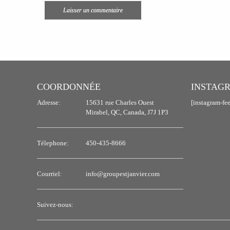
COORDONNÉE
INSTAG
Adresse:
15631 rue Charles Ouest
[instagram-fe
Mirabel, QC, Canada, J7J 1P3
Télephone:
450-435-8666
Courriel:
info@groupestjanvier.com
Suivez-nous: