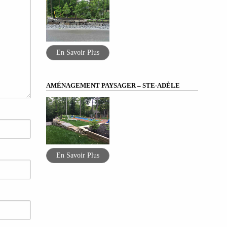
En Savoir Plus
AMÉNAGEMENT PAYSAGER – STE-ADÈLE
En Savoir Plus